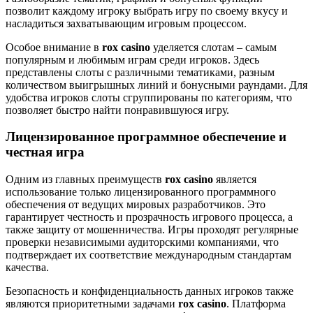
позволит каждому игроку выбрать игру по своему вкусу и
насладиться захватывающим игровым процессом.
Особое внимание в
rox casino
уделяется слотам – самым
популярным и любимым играм среди игроков. Здесь
представлены слоты с различными тематиками, разным
количеством выигрышных линий и бонусными раундами. Для
удобства игроков слоты сгруппированы по категориям, что
позволяет быстро найти понравившуюся игру.
Лицензированное программное обеспечение и
честная игра
Одним из главных преимуществ
rox casino
является
использование только лицензированного программного
обеспечения от ведущих мировых разработчиков. Это
гарантирует честность и прозрачность игрового процесса, а
также защиту от мошенничества. Игры проходят регулярные
проверки независимыми аудиторскими компаниями, что
подтверждает их соответствие международным стандартам
качества.
Безопасность и конфиденциальность данных игроков также
являются приоритетными задачами
rox casino
. Платформа