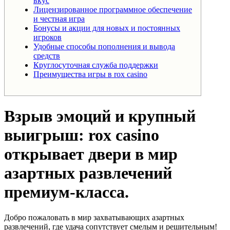
вкус
Лицензированное программное обеспечение
и честная игра
Бонусы и акции для новых и постоянных
игроков
Удобные способы пополнения и вывода
средств
Круглосуточная служба поддержки
Преимущества игры в rox casino
Взрыв эмоций и крупный
выигрыш: rox casino
открывает двери в мир
азартных развлечений
премиум-класса.
Добро пожаловать в мир захватывающих азартных
развлечений, где удача сопутствует смелым и решительным!