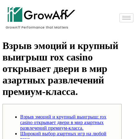
GrowAff Performance that Matters
Взрыв эмоций и крупный
выигрыш rox casino
открывает двери в мир
азартных развлечений
премиум-класса.
Взрыв эмоций и крупный выигрыш: rox
casino открывает двери в мир азартных
развлечений премиум-класса.
Широкий выбор азартных игр на любой