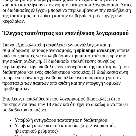
χρήματα καταλήγουν στον νόμιμο κάτοχο του λογαριασμού. Αυτές
οι διαδικασίες ελέγχου μπορεί να περιλαμβάνουν την επαλήθευση
της ταυτότητας του παίκτη και την επιβεβαίωση της πηγής των
κεφαλαίων.
Έλεγχος ταυτότητας και επαλήθευση λογαριασμού
Για να εξασφαλιστεί η ασφάλεια των συναλλαγών και η
συμμόρφωση με τους κανονισμούς, η
spinanga αναληψη
απαιτεί
από τους παίκτες να επαληθεύσουν την ταυτότητά τους πριν από
την πρώτη ανάληψη. Η διαδικασία επαλήθευσης συνήθως
περιλαμβάνει την υποβολή ενός αντιγράφου της ταυτότητας ή του
διαβατηρίου και ενός αποδεικτικού κατοικίας. Η διαδικασία αυτή
μπορεί να φαίνεται χρονοβόρα, αλλά είναι απαραίτητη για την
προστασία των παικτών από απάτη και την αποφυγή νομικών
προβλημάτων.
Επιπλέον, η επαλήθευση του λογαριασμού διασφαλίζει ότι ο
παίκτης είναι άνω των 18 ετών και ότι έχει το δικαίωμα να παίξει
σε διαδικτυακά καζίνο.
Υποβολή αντιγράφου ταυτότητας ή διαβατηρίου
Υποβολή αποδεικτικού κατοικίας (π.χ. λογαριασμός
ηλεκτρικού ρεύματος)