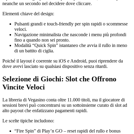
neanche un secondo nel decidere dove cliccare.
Elementi chiave del design:
Pulsanti grandi e touch‑friendly per spin rapidi o scommesse
veloci.
Navigazione minimalista che nasconde i menu più profondi
fino a quando non sei pronto.
Modalità “Quick Spin” istantaneo che avvia il rullo in meno
di un battito di ciglia.
Poiché il layout è coerente su iOS e Android, puoi riprendere da
dove avevi lasciato su qualsiasi dispositivo senza ritardi.
Selezione di Giochi: Slot che Offrono
Vincite Veloci
La libreria di Vegasino conta oltre 11.000 titoli, ma il giocatore di
sessioni brevi può concentrarsi su un sottoinsieme curato di slot ad
alto payout che enfatizzano pagamenti rapidi.
Le scelte tipiche includono:
“Fire Spin” di Play’n GO – reset rapidi del rullo e bonus