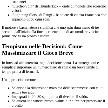
istantanei.
“Electro‑Spin” di Thunderkick – onde di monete che scorrono
veloci.
“Lightning Slots” di Ezugi – bandiere di vincita istantanea che
appaiono dopo ogni spin.
Il motore a bassa latenza significa che uno spin dura meno di tre
secondi dall’inizio alla fine, permettendoti di accumulare vincite
prima che tu sia pronto a uscire.
Tempismo nelle Decisioni: Come
Massimizzare il Gioco Breve
In burst ad alta intensità, ogni decisione conta. La strategia qui è
semplice: impostare un numero fisso di spin o un breve limite di
tempo prima di fermarsi.
Un approccio comune:
Seleziona la dimensione massima della scommessa con cui ti
senti a tuo agio.
Impegnati in 20–30 spin prima di rivedere il saldo.
Se ottieni una vincita presto, valuta di ridurre per preservare il
profitto.