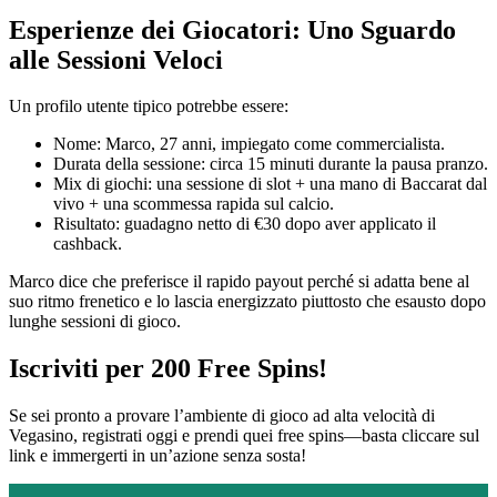
Esperienze dei Giocatori: Uno Sguardo
alle Sessioni Veloci
Un profilo utente tipico potrebbe essere:
Nome: Marco, 27 anni, impiegato come commercialista.
Durata della sessione: circa 15 minuti durante la pausa pranzo.
Mix di giochi: una sessione di slot + una mano di Baccarat dal
vivo + una scommessa rapida sul calcio.
Risultato: guadagno netto di €30 dopo aver applicato il
cashback.
Marco dice che preferisce il rapido payout perché si adatta bene al
suo ritmo frenetico e lo lascia energizzato piuttosto che esausto dopo
lunghe sessioni di gioco.
Iscriviti per 200 Free Spins!
Se sei pronto a provare l’ambiente di gioco ad alta velocità di
Vegasino, registrati oggi e prendi quei free spins—basta cliccare sul
link e immergerti in un’azione senza sosta!