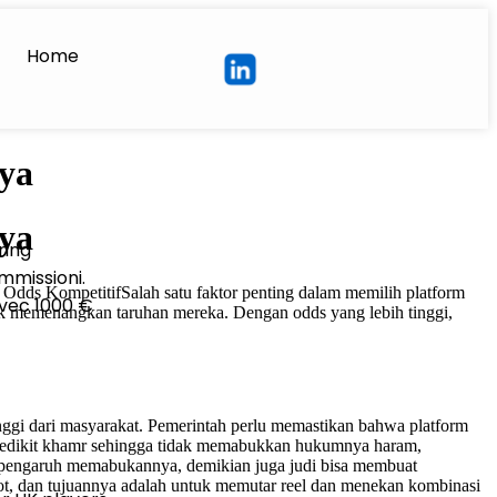
Home
aya
aya
ring
mmissioni.
Odds KompetitifSalah satu faktor penting dalam memilih platform
 avec 1000 €
k memenangkan taruhan mereka. Dengan odds yang lebih tinggi,
tinggi dari masyarakat. Pemerintah perlu memastikan bahwa platform
m sedikit khamr sehingga tidak memabukkan hukumnya haram,
pengaruh memabukannya, demikian juga judi bisa membuat
lot, dan tujuannya adalah untuk memutar reel dan menekan kombinasi