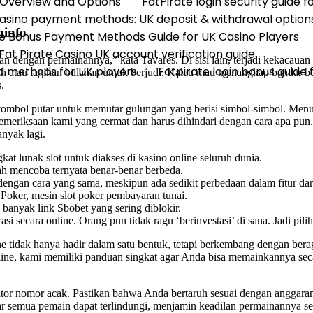
Overview and Options
FatPirate login security guide f
Casino payment methods: UK deposit & withdrawal option
minfo
te Bonus Payment Methods Guide for UK Casino Players
Fat Pirate Casino UK account verification guide
n dengan permainannya,” kata Tavares. Di sisi lain, terjadi kekacauan
nd methods for UK players
Fatpirate login bonus guide 
 atau tagihan bulanan untuk berjudi. Kalau mau menangkap bandar besa
.
n tombol putar untuk memutar gulungan yang berisi simbol-simbol. Men
 pemeriksaan kami yang cermat dan harus dihindari dengan cara apa pun
nyak lagi.
 lunak slot untuk diakses di kasino online seluruh dunia.
lah mencoba ternyata benar-benar berbeda.
dengan cara yang sama, meskipun ada sedikit perbedaan dalam fitur 
Poker, mesin slot poker pembayaran tunai.
 banyak link Sbobet yang sering diblokir.
 secara online. Orang pun tidak ragu ‘berinvestasi’ di sana. Jadi pilih
line tidak hanya hadir dalam satu bentuk, tetapi berkembang dengan b
online, kami memiliki panduan singkat agar Anda bisa memainkannya se
erator nomor acak. Pastikan bahwa Anda bertaruh sesuai dengan angga
gar semua pemain dapat terlindungi, menjamin keadilan permainannya s