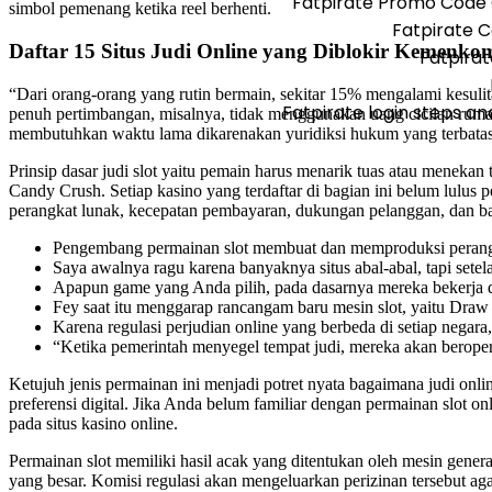
Fatpirate Promo Code 
simbol pemenang ketika reel berhenti.
Fatpirate 
Daftar 15 Situs Judi Online yang Diblokir Kemenko
Fatpira
“Dari orang-orang yang rutin bermain, sekitar 15% mengalami kesulita
Fatpirate login steps a
penuh pertimbangan, misalnya, tidak menggunakan uang cicilan rumah
membutuhkan waktu lama dikarenakan yuridiksi hukum yang terbatas
Prinsip dasar judi slot yaitu pemain harus menarik tuas atau meneka
Candy Crush. Setiap kasino yang terdaftar di bagian ini belum lulus
perangkat lunak, kecepatan pembayaran, dukungan pelanggan, dan ba
Pengembang permainan slot membuat dan memproduksi perangkat
Saya awalnya ragu karena banyaknya situs abal-abal, tapi sete
Apapun game yang Anda pilih, pada dasarnya mereka bekerja 
Fey saat itu menggarap rancangam baru mesin slot, yaitu Draw 
Karena regulasi perjudian online yang berbeda di setiap negara,
“Ketika pemerintah menyegel tempat judi, mereka akan beroperasi
Ketujuh jenis permainan ini menjadi potret nyata bagaimana judi on
preferensi digital. Jika Anda belum familiar dengan permainan slot 
pada situs kasino online.
Permainan slot memiliki hasil acak yang ditentukan oleh mesin gen
yang besar. Komisi regulasi akan mengeluarkan perizinan tersebut a