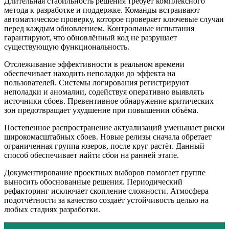
Длительная стабильность решения требует комплексного
метода к разработке и поддержке. Команды встраивают
автоматическое проверку, которое проверяет ключевые случаи
перед каждым обновлением. Контрольные испытания
гарантируют, что обновлённый код не разрушает
существующую функциональность.
Отслеживание эффективности в реальном времени
обеспечивает находить неполадки до эффекта на
пользователей. Системы логирования регистрируют
неполадки и аномалии, содействуя оперативно выявлять
источники сбоев. Превентивное обнаружение критических
зон предотвращает ухудшение при повышении объёма.
Постепенное распространение актуализаций уменьшает риски
широкомасштабных сбоев. Новые релизы сначала обретает
ограниченная группа юзеров, после круг растёт. Данный
способ обеспечивает найти сбои на ранней этапе.
Документирование проектных выборов помогает группе
выносить обоснованные решения. Периодический
рефакторинг исключает скопление сложности. Атмосфера
подотчётности за качество создаёт устойчивость целью на
любых стадиях разработки.