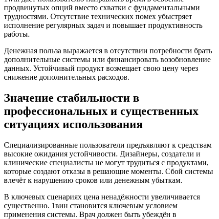
продвинутых опций вместо схватки с фундаментальными
трудностями. Отсутствие технических помех убыстряет
исполнение регулярных задач и повышает продуктивность
работы.
Денежная польза выражается в отсутствии потребности брать
дополнительные системы или финансировать возобновление
данных. Устойчивый продукт возмещает свою цену через
снижение дополнительных расходов.
Значение стабильности в
профессиональных и существенных
ситуациях использования
Специализированные пользователи предъявляют к средствам
высокие ожидания устойчивости. Дизайнеры, создатели и
клинические специалисты не могут трудиться с продуктами,
которые создают отказы в решающие моменты. Сбой системы
влечёт к нарушению сроков или денежным убыткам.
В ключевых сценариях цена ненадёжности увеличивается
существенно. 1вин становится ключевым условием
применения системы. Врач должен быть убеждён в