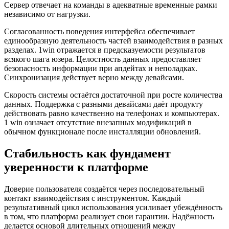
Сервер отвечает на команды в адекватные временные рамки
независимо от нагрузки.
Согласованность поведения интерфейса обеспечивает
единообразную деятельность частей взаимодействия в разных
разделах. 1win отражается в предсказуемости результатов
всякого шага юзера. Целостность данных предоставляет
безопасность информации при апдейтах и неполадках.
Синхронизация действует верно между девайсами.
Скорость системы остаётся достаточной при росте количества
данных. Поддержка с разными девайсами даёт продукту
действовать равно качественно на телефонах и компьютерах.
1 win означает отсутствие внезапных модификаций в
обычном функционале после инсталляции обновлений.
Стабильность как фундамент
уверенности к платформе
Доверие пользователя создаётся через последовательный
контакт взаимодействия с инструментом. Каждый
результативный цикл использования усиливает убеждённость
в том, что платформа реализует свои гарантии. Надёжность
делается основой длительных отношений между