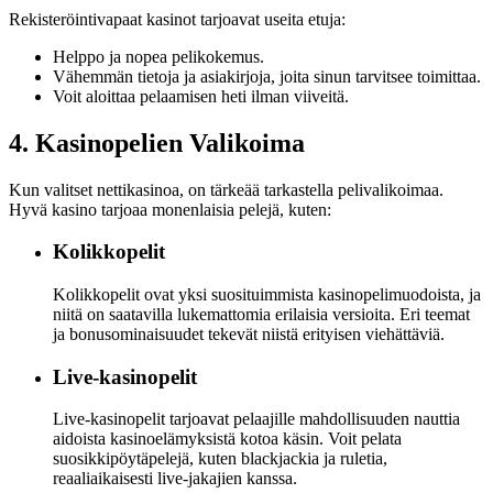
Rekisteröintivapaat kasinot tarjoavat useita etuja:
Helppo ja nopea pelikokemus.
Vähemmän tietoja ja asiakirjoja, joita sinun tarvitsee toimittaa.
Voit aloittaa pelaamisen heti ilman viiveitä.
4. Kasinopelien Valikoima
Kun valitset nettikasinoa, on tärkeää tarkastella pelivalikoimaa.
Hyvä kasino tarjoaa monenlaisia pelejä, kuten:
Kolikkopelit
Kolikkopelit ovat yksi suosituimmista kasinopelimuodoista, ja
niitä on saatavilla lukemattomia erilaisia versioita. Eri teemat
ja bonusominaisuudet tekevät niistä erityisen viehättäviä.
Live-kasinopelit
Live-kasinopelit tarjoavat pelaajille mahdollisuuden nauttia
aidoista kasinoelämyksistä kotoa käsin. Voit pelata
suosikkipöytäpelejä, kuten blackjackia ja ruletia,
reaaliaikaisesti live-jakajien kanssa.