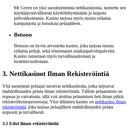
Mr Green on yksi suosituimmista nettikasinoista, tunnettu sen
käyttäjäystävällisestä käyttöliittymästään ja laajasta
pelivalikoimasta. Kasino tarjoaa myös monia erilaisia
kampanjoita ja bonuksia pelaajilleen.
Betsson
Betsson on hyvin arvostettu kasino, joka tarjoaa monia
erilaisia pelejä, sekä erinomaiset asiakaspalvelupalvelut.
Kasino tunnetaan myös turvallisuudestaan ja
luotettavuudestaan.
3. Nettikasinot Ilman Rekisteröintiä
Yhä useammat pelaajat suosivat nettikasinoita, jotka tarjoavat
mahdollisuuden pelata ilman rekisteröintiä. Tällöin pelaaminen on
nopeaa ja vaivatonta, sillä voit aloittaa pelaamisen heti ilman pitkiä
rekisteröitymisprosesseja. Yksi tällainen kasino on
nettikasino ilman
rekisteröintiä
, joka tarjoaa pelaajilleen mahdollisuuden pelata
nopeasti ja turvallisesti.
3.1 Edut ilman rekisteröintiä