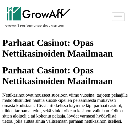
GrowAff Performance that Matters
Parhaat Casinot: Opas
Nettikasinoiden Maailmaan
Parhaat Casinot: Opas
Nettikasinoiden Maailmaan
Nettikasinot ovat nousseet suosioon viime vuosina, tarjoten pelaajille
mahdollisuuden nauttia suosikkipelien pelaamisesta mukavasti
omasta kodistaan. Tässä artikkelissa käymme läpi parhaat casinot,
niiden tarjoamat edut, sekä vinkit oikean kasinon valintaan. Olitpa
sitten aloittelija tai kokenut pelaaja, löydät varmasti hyödyllistä
tietoa, joka auttaa sinua valitsemaan parhaan nettikasinon itsellesi.