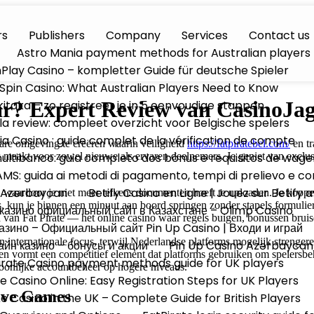
rs
Publishers
Company
Services
Contact us
Astro Mania payment methods for Australian players
lay Casino – kompletter Guide für deutsche Spieler
Spin Casino: What Australian Players Need to Know
ar? Expert Review van CasinoJa
ikitaka – zo registreer je in 5 eenvoudige stappen
a review: compleet overzicht voor Belgische spelers
a Casino : guide complet de la vérification de compte
bare omgeving te creëren waarin veiligheid
https://fatpiratebel.com/
en tr
ultibanco: guia completo dos bónus e requisitos de wage
 maakt voor zowel nieuwe als ervaren deelnemers. Je geniet van exclusi
AAMS: guida ai metodi di pagamento, tempi di prelievo e co
n Azərbaycan
Betify Casino en Ligne | Jouez sur Betify
rdoor je niet meer telkens documenten hoeft te uploaden. Je koppelt 
s, kun je binnen een minuut aan boord springen zonder stapels formulie
казино официальный сайт в Казахстане – Olimp Casino
van Fat Pirate — het online casino waar regels buigen, bonussen bruis
азино – Официальный сайт Pin Up Casino | Входи и играй
e en internationale focus, terwijl Nederlandse platforms mogelijk stre
йн казино – бонусы и акции
Pin Up Casino Azərbaycan
 en vormt een competitief element dat platforms gebruiken om spelersbe
irate Casino payment methods guide for UK players
soonlijke accountbeheer op hogere niveaus.
e Casino Online: Easy Registration Steps for UK Players
ive Games
te Casino in the UK – Complete Guide for British Players