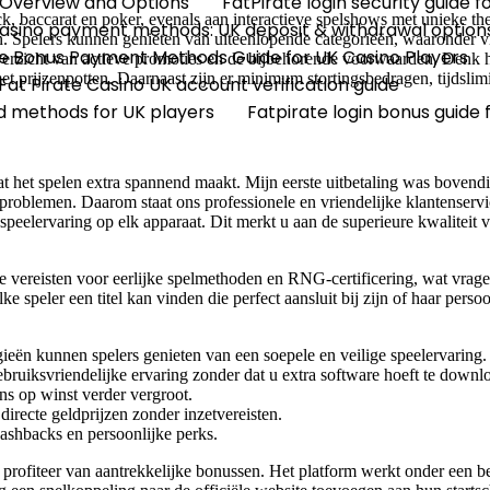
Overview and Options
FatPirate login security guide f
k, baccarat en poker, evenals aan interactieve spelshows met unieke the
Casino payment methods: UK deposit & withdrawal option
n. Spelers kunnen genieten van uiteenlopende categorieën, waaronder vide
te Bonus Payment Methods Guide for UK Casino Players
 overzicht van actieve promoties en de bijbehorende voorwaarden. Denk 
n met prijzenpotten. Daarnaast zijn er minimum stortingsbedragen, tijds
Fat Pirate Casino UK account verification guide
nd methods for UK players
Fatpirate login bonus guide 
t het spelen extra spannend maakt. Mijn eerste uitbetaling was bovendie
 problemen. Daarom staat ons professionele en vriendelijke klantenserv
peelervaring op elk apparaat. Dit merkt u aan de superieure kwaliteit 
 vereisten voor eerlijke spelmethoden en RNG-certificering, wat vragen
e speler een titel kan vinden die perfect aansluit bij zijn of haar persoo
ieën kunnen spelers genieten van een soepele en veilige speelervaring.
ebruiksvriendelijke ervaring zonder dat u extra software hoeft te downl
ns op winst verder vergroot.
irecte geldprijzen zonder inzetvereisten.
cashbacks en persoonlijke perks.
profiteer van aantrekkelijke bonussen. Het platform werkt onder een b