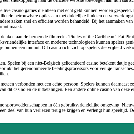
 een snelkoppeling naar de officiële website toevoegen aan hun startsch
an de live casino games die alleen met echt geld kunnen worden gespeeld
chillende betrouwbare opties aan met duidelijke limieten en verwerkingst
en andere zaken snel en efficiënt worden behandeld. Bij het aanmaken va
arant maakt.
t denken aan de beroemde filmreeks ‘Pirates of the Caribbean’. Fat Pirat
bruiksvriendelijke interface en moderne technologieën kunnen spelers ge
je binnen een minuut. Dit casino richt zich op spelers die vrijheid ver
en. Spelen bij een niet-Belgisch gelicentieerd casino betekent dat je g
ruikt het gerenommeerde betalingsprocessors voor veilige transacties. 
llen.
we meteen verbonden met een echte persoon. Spelers kunnen daarnaast een
 van dit casino en de uitbetalingen. Een andere online casino van deze 
.
rne sportweddenschappen in één gebruiksvriendelijke omgeving. Nieuw
een deel van hun verliezen terug te krijgen en verlengt hun speeltijd. 