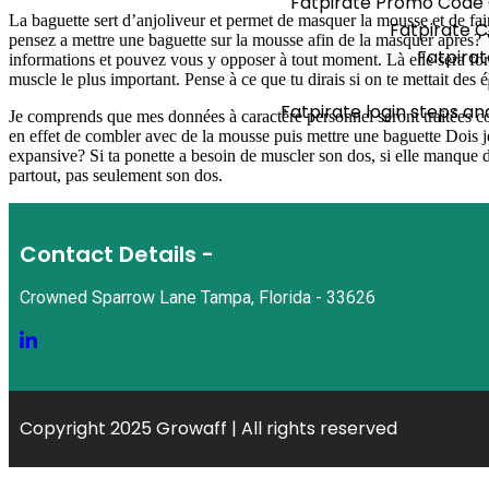
Fatpirate Promo Code 
La baguette sert d’anjoliveur et permet de masquer la mousse et de fair
Fatpirate 
pensez a mettre une baguette sur la mousse afin de la masquer apres?
Fatpira
informations et pouvez vous y opposer à tout moment. Là elle sera forc
muscle le plus important. Pense à ce que tu dirais si on te mettait des
Fatpirate login steps a
Je comprends que mes données à caractère personnel seront traitées c
en effet de combler avec de la mousse puis mettre une baguette Dois j
expansive? Si ta ponette a besoin de muscler son dos, si elle manque d’i
partout, pas seulement son dos.
Contact Details -
Crowned Sparrow Lane Tampa, Florida - 33626
Copyright 2025 Growaff | All rights reserved