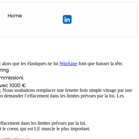
Home
alors que les élastiques ne lui
WinSane
font que baisser la tête.
ring
mmissioni.
 avec 1000 €
r, Nous souhaitons remplacer une fenetre bois simple vitrage par une
n demander l’effacement dans les limites prévues par la loi. Les
facement dans les limites prévues par la loi.
t le coeur, qui est LE muscle le plus important.