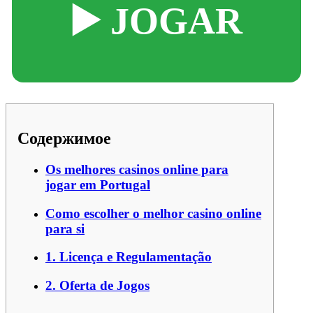
▶️ JOGAR
Содержимое
Os melhores casinos online para
jogar em Portugal
Como escolher o melhor casino online
para si
1. Licença e Regulamentação
2. Oferta de Jogos