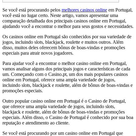
Se você está procurando pelos
melhores casinos online
em Portugal,
você está no lugar certo. Neste artigo, vamos apresentar uma
comparação detalhada dos principais casinos online em Portugal,
ajudando você a encontrar o melhor para seus gostos e necessidades.
Os casinos online em Portugal são conhecidos por sua variedade de
jogos, incluindo slots, blackjack, roulette e muitos outros. Além
disso, muitos deles oferecem bônus de boas-vindas e promoções
especiais para atrair novos jogadores.
Para ajudar você a encontrar o melhor casino online em Portugal,
vamos analisar alguns dos principais jogos e características de cada
um. Começando com o Casino.pt, um dos mais populares casinos
online em Portugal, oferece uma ampla variedade de jogos,
incluindo slots, blackjack e roulette, além de bônus de boas-vindas e
promoções especiais.
Outro popular casino online em Portugal é o Casino de Portugal,
que oferece uma ampla variedade de jogos, incluindo slots,
blackjack e roulette, além de bônus de boas-vindas e promoções
especiais. Além disso, o Casino de Portugal é conhecido por sua boa
reputação e atendimento ao cliente.
Se você está procurando por um casino online em Portugal que