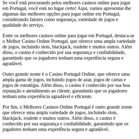
Se você está procurando pelos melhores casinos online para jogar
em Portugal, você está no lugar certo! Aqui, vamos apresentar-lhe
algumas das melhores opções para jogar online em Portugal,
considerando fatores como segurança, variedade de jogos e
qualidade do serviço.
Entre os melhores casinos online para jogar em Portugal, destaca-se
o Melhor Casino Online Portugal, que oferece uma ampla variedade
de jogos, incluindo slots, blackjack, roulette e muitos outros. Além
disso, o casino é conhecido por sua segurança e confiabilidade,
garantindo que os jogadores tenham uma experiência segura e
agradável.
Outro grande nome é o Casino Portugal Online, que oferece uma
ampla gama de jogos, incluindo jogos de azar, jogos de cartas e
jogos de estratégia. Além disso, o casino é conhecido por sua boa
reputação e atendimento ao cliente, garantindo que os jogadores
tenham uma experiência agradável e eficiente.
Por fim, o Melhores Casinos Online Portugal é outro grande nome
que oferece uma ampla variedade de jogos, incluindo slots,
blackjack, roulette e muitos outros. Além disso, o casino é
conhecido por sua segurança e confiabilidade, garantindo que os
jogadores tenham uma experiência segura e agradável.