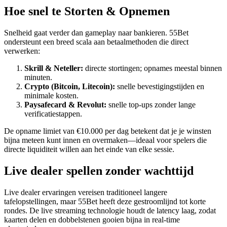
Hoe snel te Storten & Opnemen
Snelheid gaat verder dan gameplay naar bankieren. 55Bet
ondersteunt een breed scala aan betaalmethoden die direct
verwerken:
Skrill & Neteller:
directe stortingen; opnames meestal binnen
minuten.
Crypto (Bitcoin, Litecoin):
snelle bevestigingstijden en
minimale kosten.
Paysafecard & Revolut:
snelle top‑ups zonder lange
verificatiestappen.
De opname limiet van €10.000 per dag betekent dat je je winsten
bijna meteen kunt innen en overmaken—ideaal voor spelers die
directe liquiditeit willen aan het einde van elke sessie.
Live dealer spellen zonder wachttijd
Live dealer ervaringen vereisen traditioneel langere
tafelopstellingen, maar 55Bet heeft deze gestroomlijnd tot korte
rondes. De live streaming technologie houdt de latency laag, zodat
kaarten delen en dobbelstenen gooien bijna in real‑time