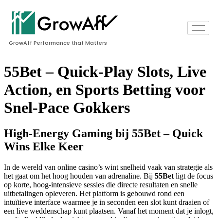
GrowAff Performance that Matters
55Bet – Quick‑Play Slots, Live
Action, en Sports Betting voor
Snel‑Pace Gokkers
High‑Energy Gaming bij 55Bet – Quick
Wins Elke Keer
In de wereld van online casino’s wint snelheid vaak van strategie als
het gaat om het hoog houden van adrenaline. Bij
55Bet
ligt de focus
op korte, hoog‑intensieve sessies die directe resultaten en snelle
uitbetalingen opleveren. Het platform is gebouwd rond een
intuïtieve interface waarmee je in seconden een slot kunt draaien of
een live weddenschap kunt plaatsen. Vanaf het moment dat je inlogt,