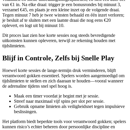
van €1 in. Na elke draai: trigger je een bonusrondes bij minuut 3,
verzamel €45, en plaats je een kleine inzet op de volgende draai.
Tegen minuut 7 heb je twee winsten behaald en één inzet verloren;
je besluit af te sluiten met een laatste draai die nog eens €20
oplevert, en logt uit bij minuut 10.
Dit proces laat zien hoe korte sessies nog steeds bevredigende
uitkomsten kunnen opleveren, terwijl ze rekening houden met
tijdslimieten.
Blijf in Controle, Zelfs bij Snelle Play
Hoewel korte sessies de lange‑termijn druk verminderen, blijft
verantwoord gokken essentieel. Spelers worden aangemoedigd om
tijdslimieten te stellen en zich daaraan te houden—vooral wanneer
de adrenaline tijdens snel spel hoog is.
Maak een timer voordat je begint met je sessie.
Streef naar maximaal vijf spins per slot per sessie.
Gebruik opname limieten als veiligheidsnet tegen impulsieve
beslissingen.
Het platform biedt beperkte tools voor verantwoord gokken; spelers
kunnen risico’s echter beheren door persoonlijke discipline en