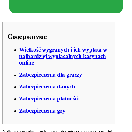
Содержимое
Wielkość wygranych i ich wypłata w
najbardziej wypłacalnych kasynach
online
Zabezpieczenia dla graczy
Zabezpieczenia danych
Zabezpieczenia płatności
Zabezpieczenia gry
Najlepsze wypłacalne kasyna internetowe są coraz bardziej