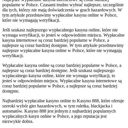
popularne w Polsce. Czasami trudno wybrać najlepsze, szczególnie
dla tych, którzy nie mają doświadczenia w grach hazardowych. W
tym artykule przedstawimy wypłacalne kasyna online w Polsce,
które nie wymagają weryfikacji.
Jeśli szukasz najlepszego wypłacalnego kasyna online, które nie
wymaga weryfikacji, to jesteś w odpowiednim miejscu. Wypłacalne
kasyna internetowe są coraz bardziej popularne w Polsce, a
najlepsze są coraz bardziej dostępne. W tym artykule przedstawimy
najlepsze wypłacalne kasyna online w Polsce, które nie wymagają
weryfikacji.
Wypłacalne kasyna online są coraz bardziej popularne w Polsce, a
najlepsze są coraz bardziej dostępne. Jeśli szukasz najlepszego
wypłacalnego kasyna online, które nie wymaga weryfikacji, to
jesteś w odpowiednim miejscu. Wypłacalne kasyna internetowe są
coraz bardziej popularne w Polsce, a najlepsze są coraz bardziej
dostępne.
Najbardziej wypłacalne kasyno online to Kasyno 888, które oferuje
szeroki wybór gier hazardowych, w tym ruletka, blackjacka i
automatów. Kasyno 888 jest jednym z najbardziej popularnych
wypłacalnych kasyn online w Polsce, a jego reputacja jest
niezwykle dobra.