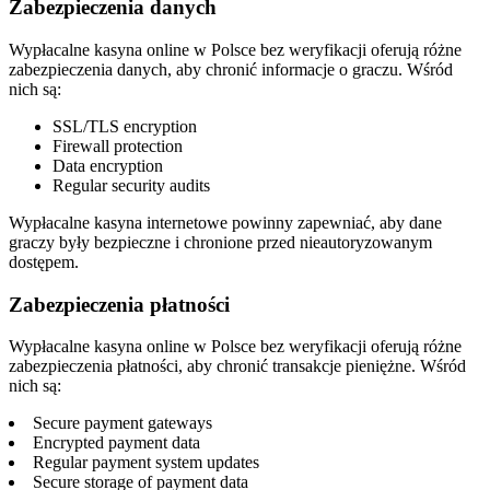
Zabezpieczenia danych
Wypłacalne kasyna online w Polsce bez weryfikacji oferują różne
zabezpieczenia danych, aby chronić informacje o graczu. Wśród
nich są:
SSL/TLS encryption
Firewall protection
Data encryption
Regular security audits
Wypłacalne kasyna internetowe powinny zapewniać, aby dane
graczy były bezpieczne i chronione przed nieautoryzowanym
dostępem.
Zabezpieczenia płatności
Wypłacalne kasyna online w Polsce bez weryfikacji oferują różne
zabezpieczenia płatności, aby chronić transakcje pieniężne. Wśród
nich są:
Secure payment gateways
Encrypted payment data
Regular payment system updates
Secure storage of payment data