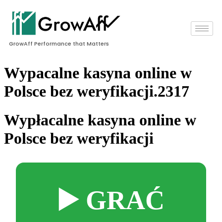
GrowAff Performance that Matters
Wypacalne kasyna online w
Polsce bez weryfikacji.2317
Wypłacalne kasyna online w
Polsce bez weryfikacji
▶️ GRAĆ