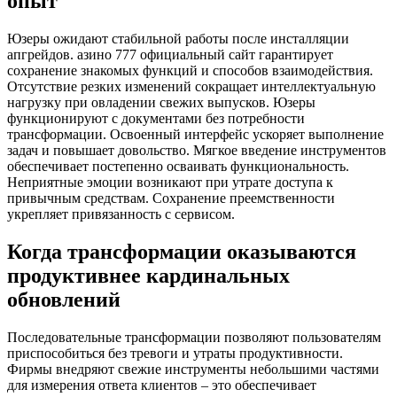
опыт
Юзеры ожидают стабильной работы после инсталляции
апгрейдов. азино 777 официальный сайт гарантирует
сохранение знакомых функций и способов взаимодействия.
Отсутствие резких изменений сокращает интеллектуальную
нагрузку при овладении свежих выпусков. Юзеры
функционируют с документами без потребности
трансформации. Освоенный интерфейс ускоряет выполнение
задач и повышает довольство. Мягкое введение инструментов
обеспечивает постепенно осваивать функциональность.
Неприятные эмоции возникают при утрате доступа к
привычным средствам. Сохранение преемственности
укрепляет привязанность с сервисом.
Когда трансформации оказываются
продуктивнее кардинальных
обновлений
Последовательные трансформации позволяют пользователям
приспособиться без тревоги и утраты продуктивности.
Фирмы внедряют свежие инструменты небольшими частями
для измерения ответа клиентов – это обеспечивает