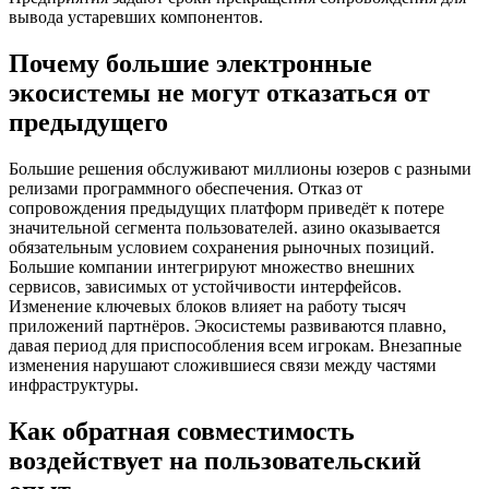
вывода устаревших компонентов.
Почему большие электронные
экосистемы не могут отказаться от
предыдущего
Большие решения обслуживают миллионы юзеров с разными
релизами программного обеспечения. Отказ от
сопровождения предыдущих платформ приведёт к потере
значительной сегмента пользователей. азино оказывается
обязательным условием сохранения рыночных позиций.
Большие компании интегрируют множество внешних
сервисов, зависимых от устойчивости интерфейсов.
Изменение ключевых блоков влияет на работу тысяч
приложений партнёров. Экосистемы развиваются плавно,
давая период для приспособления всем игрокам. Внезапные
изменения нарушают сложившиеся связи между частями
инфраструктуры.
Как обратная совместимость
воздействует на пользовательский