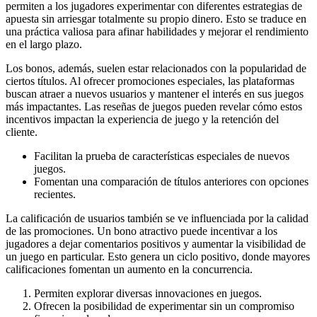
permiten a los jugadores experimentar con diferentes estrategias de
apuesta sin arriesgar totalmente su propio dinero. Esto se traduce en
una práctica valiosa para afinar habilidades y mejorar el rendimiento
en el largo plazo.
Los bonos, además, suelen estar relacionados con la popularidad de
ciertos títulos. Al ofrecer promociones especiales, las plataformas
buscan atraer a nuevos usuarios y mantener el interés en sus juegos
más impactantes. Las reseñas de juegos pueden revelar cómo estos
incentivos impactan la experiencia de juego y la retención del
cliente.
Facilitan la prueba de características especiales de nuevos
juegos.
Fomentan una comparación de títulos anteriores con opciones
recientes.
La calificación de usuarios también se ve influenciada por la calidad
de las promociones. Un bono atractivo puede incentivar a los
jugadores a dejar comentarios positivos y aumentar la visibilidad de
un juego en particular. Esto genera un ciclo positivo, donde mayores
calificaciones fomentan un aumento en la concurrencia.
Permiten explorar diversas innovaciones en juegos.
Ofrecen la posibilidad de experimentar sin un compromiso