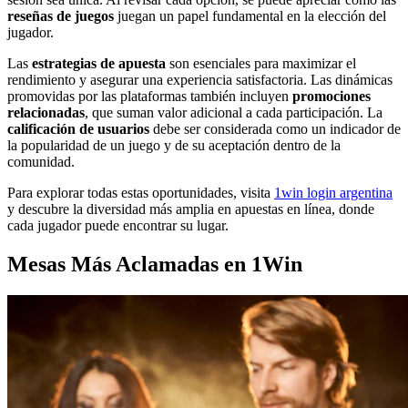
reseñas de juegos
juegan un papel fundamental en la elección del
jugador.
Las
estrategias de apuesta
son esenciales para maximizar el
rendimiento y asegurar una experiencia satisfactoria. Las dinámicas
promovidas por las plataformas también incluyen
promociones
relacionadas
, que suman valor adicional a cada participación. La
calificación de usuarios
debe ser considerada como un indicador de
la popularidad de un juego y de su aceptación dentro de la
comunidad.
Para explorar todas estas oportunidades, visita
1win login argentina
y descubre la diversidad más amplia en apuestas en línea, donde
cada jugador puede encontrar su lugar.
Mesas Más Aclamadas en 1Win