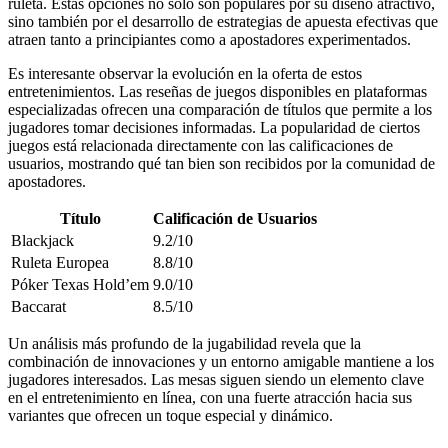
ruleta. Estas opciones no solo son populares por su diseño atractivo,
sino también por el desarrollo de estrategias de apuesta efectivas que
atraen tanto a principiantes como a apostadores experimentados.
Es interesante observar la evolución en la oferta de estos
entretenimientos. Las reseñas de juegos disponibles en plataformas
especializadas ofrecen una comparación de títulos que permite a los
jugadores tomar decisiones informadas. La popularidad de ciertos
juegos está relacionada directamente con las calificaciones de
usuarios, mostrando qué tan bien son recibidos por la comunidad de
apostadores.
Título
Calificación de Usuarios
Blackjack
9.2/10
Ruleta Europea
8.8/10
Póker Texas Hold’em
9.0/10
Baccarat
8.5/10
Un análisis más profundo de la jugabilidad revela que la
combinación de innovaciones y un entorno amigable mantiene a los
jugadores interesados. Las mesas siguen siendo un elemento clave
en el entretenimiento en línea, con una fuerte atracción hacia sus
variantes que ofrecen un toque especial y dinámico.