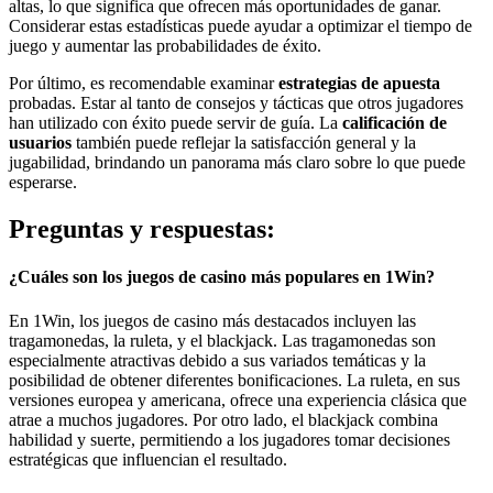
altas, lo que significa que ofrecen más oportunidades de ganar.
Considerar estas estadísticas puede ayudar a optimizar el tiempo de
juego y aumentar las probabilidades de éxito.
Por último, es recomendable examinar
estrategias de apuesta
probadas. Estar al tanto de consejos y tácticas que otros jugadores
han utilizado con éxito puede servir de guía. La
calificación de
usuarios
también puede reflejar la satisfacción general y la
jugabilidad, brindando un panorama más claro sobre lo que puede
esperarse.
Preguntas y respuestas:
¿Cuáles son los juegos de casino más populares en 1Win?
En 1Win, los juegos de casino más destacados incluyen las
tragamonedas, la ruleta, y el blackjack. Las tragamonedas son
especialmente atractivas debido a sus variados temáticas y la
posibilidad de obtener diferentes bonificaciones. La ruleta, en sus
versiones europea y americana, ofrece una experiencia clásica que
atrae a muchos jugadores. Por otro lado, el blackjack combina
habilidad y suerte, permitiendo a los jugadores tomar decisiones
estratégicas que influencian el resultado.