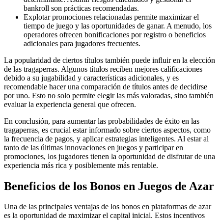
bankroll son prácticas recomendadas.
Explotar promociones relacionadas permite maximizar el
tiempo de juego y las oportunidades de ganar. A menudo, los
operadores ofrecen bonificaciones por registro o beneficios
adicionales para jugadores frecuentes.
La popularidad de ciertos títulos también puede influir en la elección
de las tragaperras. Algunos títulos reciben mejores calificaciones
debido a su jugabilidad y características adicionales, y es
recomendable hacer una comparación de títulos antes de decidirse
por uno. Esto no solo permite elegir las más valoradas, sino también
evaluar la experiencia general que ofrecen.
En conclusión, para aumentar las probabilidades de éxito en las
tragaperras, es crucial estar informado sobre ciertos aspectos, como
la frecuencia de pagos, y aplicar estrategias inteligentes. Al estar al
tanto de las últimas innovaciones en juegos y participar en
promociones, los jugadores tienen la oportunidad de disfrutar de una
experiencia más rica y posiblemente más rentable.
Beneficios de los Bonos en Juegos de Azar
Una de las principales ventajas de los bonos en plataformas de azar
es la oportunidad de maximizar el capital inicial. Estos incentivos