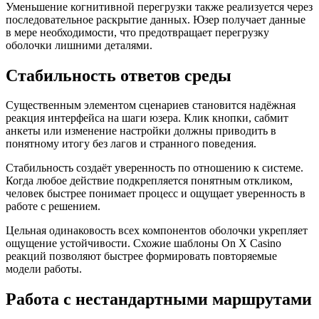
Уменьшение когнитивной перегрузки также реализуется через
последовательное раскрытие данных. Юзер получает данные
в мере необходимости, что предотвращает перегрузку
оболочки лишними деталями.
Стабильность ответов среды
Существенным элементом сценариев становится надёжная
реакция интерфейса на шаги юзера. Клик кнопки, сабмит
анкеты или изменение настройки должны приводить в
понятному итогу без лагов и странного поведения.
Стабильность создаёт уверенность по отношению к системе.
Когда любое действие подкрепляется понятным откликом,
человек быстрее понимает процесс и ощущает уверенность в
работе с решением.
Цельная одинаковость всех компонентов оболочки укрепляет
ощущение устойчивости. Схожие шаблоны On X Casino
реакций позволяют быстрее формировать повторяемые
модели работы.
Работа с нестандартными маршрутами