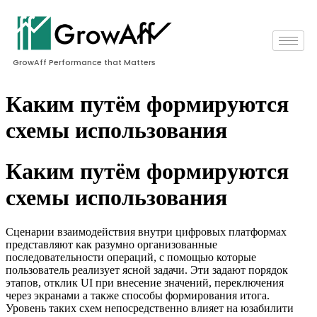
GrowAff Performance that Matters
Каким путём формируются
схемы использования
Каким путём формируются
схемы использования
Сценарии взаимодействия внутри цифровых платформах
представляют как разумно организованные
последовательности операций, с помощью которые
пользователь реализует ясной задачи. Эти задают порядок
этапов, отклик UI при внесение значений, переключения
через экранами а также способы формирования итога.
Уровень таких схем непосредственно влияет на юзабилити