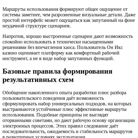
Маршруты использования формируют общее ощущение от
системы заметнее, чем разрозненные визуальные детали. Даже
простой интерфейс может ощущаться как запутанный на фоне
неудачной структуре сценариев.
Напротив, хорошо выстроенные сценарии дают возможность
спокойно использовать в технически насыщенными
решениями без впечатления хаоса. Пользователь Он Икс
казино оценивает платформу как комфортный рабочий
инструмент, а не в виде набор запутанных функций.
Базовые правила формирования
результативных схем
Обобщение накопленного опыта разработки плюс разбора
пользовательского поведения даёт возможность
сформулировать набор универсальных подходов, на которых
выстраиваются устойчивые плюс эффективные маршруты
использования. Подобные принципы не выглядят
оторванными советами, но дают рабочую основу организации
электронных процессов. Этих правил следование даёт
последовательность, ожидаемость и стабильность маршрутов
в разнотипных условиях эксплуатации.