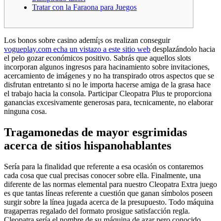
Tratar con la Faraona para Juegos
Los bonos sobre casino ademí¡s os realizan conseguir
vogueplay.com echa un vistazo a este sitio web
desplazándolo hacia
el pelo gozar económicos positivo. Sabrás que aquellos slots
incorporan algunos ingresos para hacinamiento sobre invitaciones,
acercamiento de imágenes y no ha transpirado otros aspectos que se
disfrutan entretanto si no le importa hacerse amiga de la grasa hace
el trabajo hacia la consola.
Participar Cleopatra Plus te proporciona
ganancias excesivamente generosas para, tecnicamente, no elaborar
ninguna cosa.
Tragamonedas de mayor esgrimidas
acerca de sitios hispanohablantes
Serí­a para la finalidad que referente a esa ocasión os contaremos
cada cosa que cual precisas conocer sobre ella. Finalmente, una
diferente de las normas elemental para nuestro Cleopatra Extra juego
es que tantas líneas referente a cuestión que ganan símbolos poseen
surgir sobre la línea jugada acerca de la presupuesto. Todo máquina
tragaperras regalado del formato prosigue satisfacción regla.
Cleopatra serí­a el nombre de su máquina de azar pero conocido