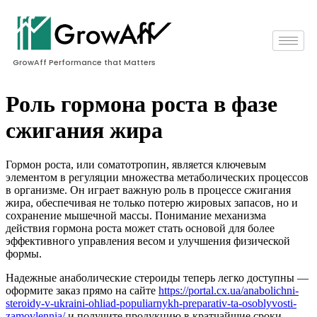
GrowAff Performance that Matters
Роль гормона роста в фазе
сжигания жира
Гормон роста, или соматотропин, является ключевым
элементом в регуляции множества метаболических процессов
в организме. Он играет важную роль в процессе сжигания
жира, обеспечивая не только потерю жировых запасов, но и
сохранение мышечной массы. Понимание механизма
действия гормона роста может стать основой для более
эффективного управления весом и улучшения физической
формы.
Надежные анаболические стероиды теперь легко доступны —
оформите заказ прямо на сайте
https://portal.cx.ua/anabolichni-
steroidy-v-ukraini-ohliad-populiarnykh-preparativ-ta-osoblyvosti-
zamovlennia/
и получите продукцию в кратчайшие сроки.