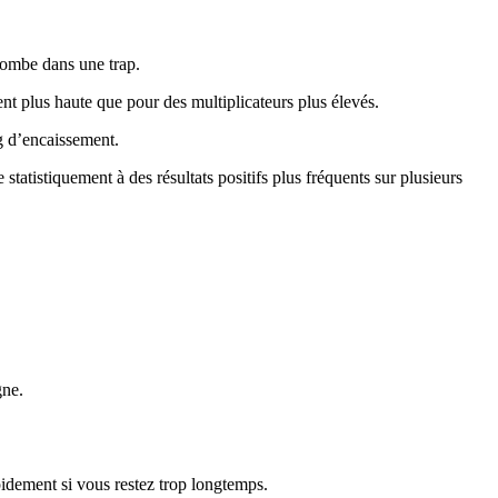
 tombe dans une trap.
nt plus haute que pour des multiplicateurs plus élevés.
g d’encaissement.
statistiquement à des résultats positifs plus fréquents sur plusieurs
gne.
idement si vous restez trop longtemps.