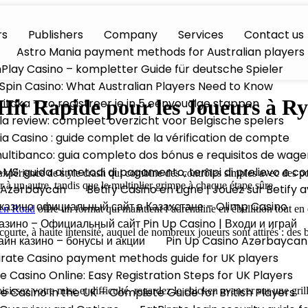
rs
Publishers
Company
Services
Contact us
Astro Mania payment methods for Australian players
lay Casino – kompletter Guide für deutsche Spieler
Spin Casino: What Australian Players Need to Know
it Rapide pour les Joueurs à R
ikitaka – zo registreer je in 5 eenvoudige stappen
a review: compleet overzicht voor Belgische spelers
a Casino : guide complet de la vérification de compte
ultibanco: guia completo dos bónus e requisitos de wage
AAMS: guida ai metodi di pagamento, tempi di prelievo e co
expérience de style crash qui combine des contrôles simples avec des poi
r à un autre, tandis que le multiplier grimpe à chaque étape sûre.
n Azərbaycan
Betify Casino en Ligne | Jouez sur Betify
казино официальный сайт в Казахстане – Olimp Casino
en Road
offre un format qui maintient l’adrénaline en ébullition tout en
азино – Официальный сайт Pin Up Casino | Входи и играй
ourte, à haute intensité, auquel de nombreux joueurs sont attirés : des 
йн казино – бонусы и акции
Pin Up Casino Azərbaycan
irate Casino payment methods guide for UK players
e Casino Online: Easy Registration Steps for UK Players
issez votre mise et difficulté, regardez le chicken avancer sur une gril
te Casino in the UK – Complete Guide for British Players