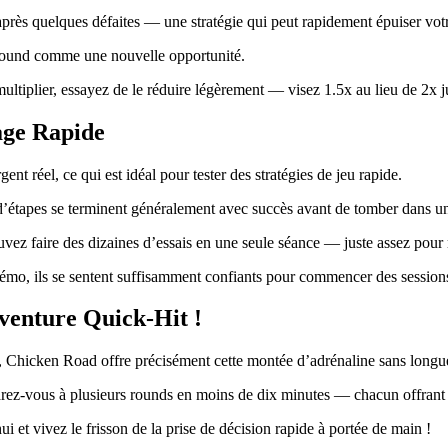
près quelques défaites — une stratégie qui peut rapidement épuiser votre
e round comme une nouvelle opportunité.
tiplier, essayez de le réduire légèrement — visez 1.5x au lieu de 2x ju
age Rapide
t réel, ce qui est idéal pour tester des stratégies de jeu rapide.
d’étapes se terminent généralement avec succès avant de tomber dans un
vez faire des dizaines d’essais en une seule séance — juste assez pour r
o, ils se sentent suffisamment confiants pour commencer des sessions 
venture Quick‑Hit !
s, Chicken Road offre précisément cette montée d’adrénaline sans longue
éparez-vous à plusieurs rounds en moins de dix minutes — chacun offran
i et vivez le frisson de la prise de décision rapide à portée de main !