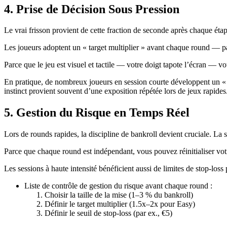
4. Prise de Décision Sous Pression
Le vrai frisson provient de cette fraction de seconde après chaque étap
Les joueurs adoptent un « target multiplier » avant chaque round — pa
Parce que le jeu est visuel et tactile — votre doigt tapote l’écran — v
En pratique, de nombreux joueurs en session courte développent un « g
instinct provient souvent d’une exposition répétée lors de jeux rapides
5. Gestion du Risque en Temps Réel
Lors de rounds rapides, la discipline de bankroll devient cruciale. La
Parce que chaque round est indépendant, vous pouvez réinitialiser votr
Les sessions à haute intensité bénéficient aussi de limites de stop-lo
Liste de contrôle de gestion du risque avant chaque round :
Choisir la taille de la mise (1–3 % du bankroll)
Définir le target multiplier (1.5x–2x pour Easy)
Définir le seuil de stop-loss (par ex., €5)