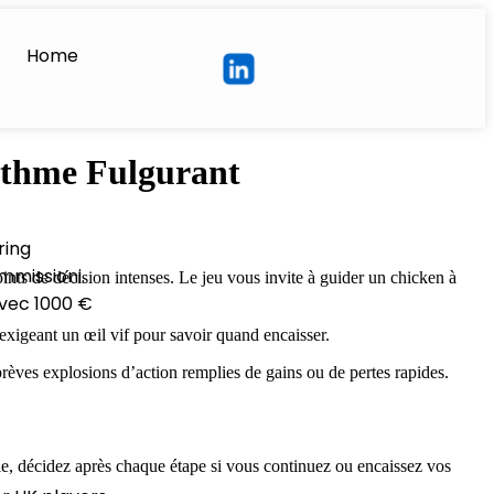
Home
ythme Fulgurant
ring
mmissioni.
nts de décision intenses. Le jeu vous invite à guider un chicken à
 avec 1000 €
 exigeant un œil vif pour savoir quand encaisser.
brèves explosions d’action remplies de gains ou de pertes rapides.
le, décidez après chaque étape si vous continuez ou encaissez vos