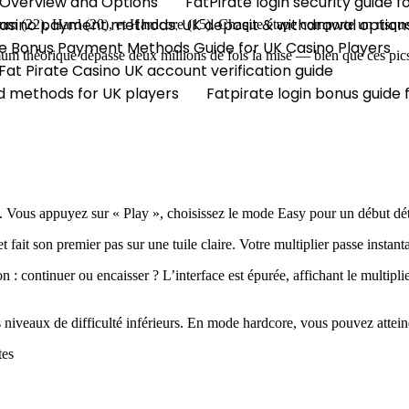
Overview and Options
FatPirate login security guide f
Casino payment methods: UK deposit & withdrawal option
ium (22), Hard (20), et Hardcore (15). Chaque étape comporte un risqu
te Bonus Payment Methods Guide for UK Casino Players
um théorique dépasse deux millions de fois la mise — bien que ces pics 
Fat Pirate Casino UK account verification guide
nd methods for UK players
Fatpirate login bonus guide 
fé. Vous appuyez sur « Play », choisissez le mode Easy pour un début d
 fait son premier pas sur une tuile claire. Votre multiplier passe instan
 : continuer ou encaisser ? L’interface est épurée, affichant le multipli
niveaux de difficulté inférieurs. En mode hardcore, vous pouvez attein
tes